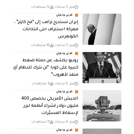
قبل 5 ساعات
12 مشاهدات
عربي ودولي
إيران تستدرج ترامب إلى “فخ كارتر”..
معركة استنزاف حتى انتخابات
الكونغرس
قبل 5 ساعات
10 مشاهدات
عربي ودولي
روبيو يكشف عن حملة ضغط
كبيرة على كوبا: “لن نترك للنظام أي
منفذ للهروب”
قبل 6 ساعات
9 مشاهدات
عربي ودولي
الجيش الأمريكي يخصص 400
مليون دولار لشراء أنظمة ليزر
لإسقاط المسيّرات
قبل 6 ساعات
11 مشاهدات
عربي ودولي