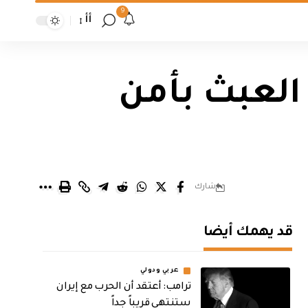
9
أأ
العبث بأمن
شارك
قد يهمك أيضا
عربي ودولي
‏ترامب: أعتقد أن الحرب مع إيران
ستنتهي قريباً جداً