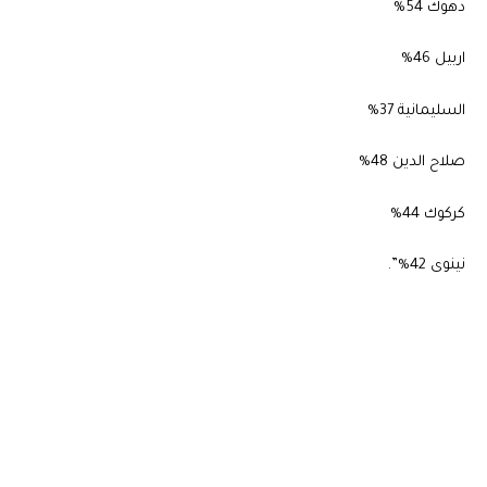
دهوك 54%
اربيل 46%
السليمانية 37%
صلاح الدين 48%
كركوك 44%
نينوى 42%”.