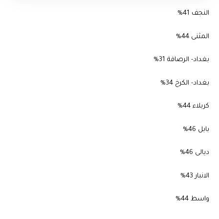
النجف 41%
المثنى 44%
بغداد- الرصافة 31%
بغداد- الكرخ 34%
كربلاء 44%
بابل 46%
ديالى 46%
الانبار 43%
واسط 44%