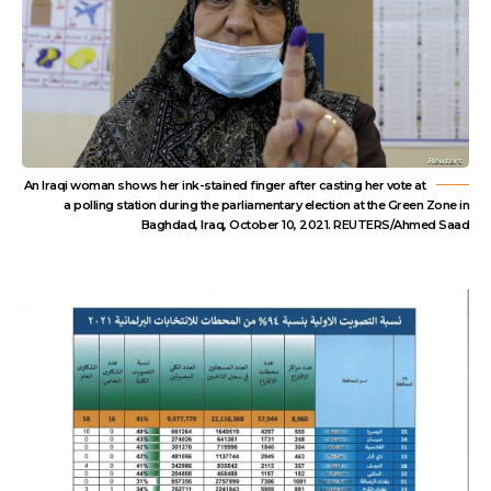
An Iraqi woman shows her ink-stained finger after casting her vote at
a polling station during the parliamentary election at the Green Zone in
Baghdad, Iraq, October 10, 2021. REUTERS/Ahmed Saad