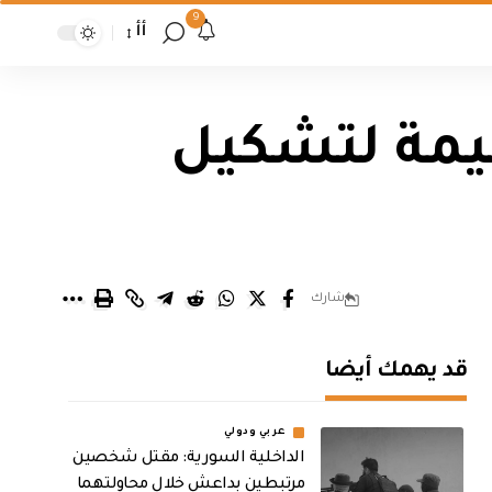
9
أأ
يمة لتشكيل
شارك
قد يهمك أيضا
عربي ودولي
الداخلية السورية: مقتل شخصين
مرتبطين بداعش خلال محاولتهما