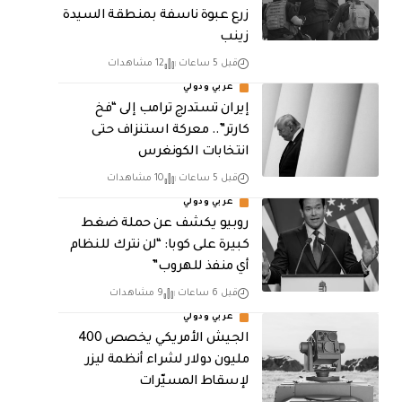
زرع عبوة ناسفة بمنطقة السيدة
زينب
قبل 5 ساعات
12 مشاهدات
عربي ودولي
إيران تستدرج ترامب إلى “فخ
كارتر”.. معركة استنزاف حتى
انتخابات الكونغرس
قبل 5 ساعات
10 مشاهدات
عربي ودولي
روبيو يكشف عن حملة ضغط
كبيرة على كوبا: “لن نترك للنظام
أي منفذ للهروب”
قبل 6 ساعات
9 مشاهدات
عربي ودولي
الجيش الأمريكي يخصص 400
مليون دولار لشراء أنظمة ليزر
لإسقاط المسيّرات