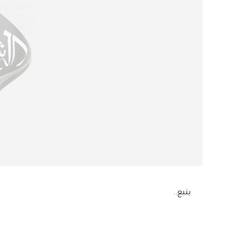
يتبع..