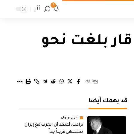
9
أأ
ار بلغت نحو
شارك
قد يهمك أيضا
عربي ودولي
‏ترامب: أعتقد أن الحرب مع إيران
ستنتهي قريباً جداً