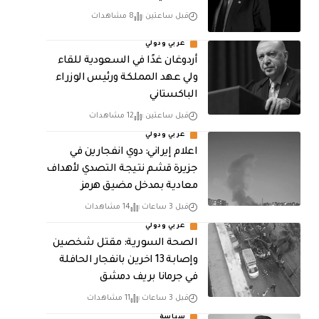
قبل ساعتين
8 مشاهدات
عربي ودولي
أردوغان غدًا في السعودية للقاء
ولي عهد المملكة ورئيس الوزراء
الباكستاني
قبل ساعتين
12 مشاهدات
عربي ودولي
اعلام إيراني: دوي انفجارين في
جزيرة قشم نتيجة التصدي لأهداف
معادية بمدخل مضيق هرمز
قبل 3 ساعات
14 مشاهدات
عربي ودولي
الصحة السورية: مقتل شخصين
وإصابة 13 اخرين بانفجار الحافلة
في جرمانا بريف دمشق
قبل 3 ساعات
11 مشاهدات
سياسة