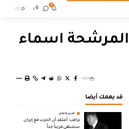
9
أأ
 المرشحة اسماء
شارك
قد يهمك أيضا
عربي ودولي
‏ترامب: أعتقد أن الحرب مع إيران
ستنتهي قريباً جداً