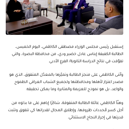
إستقبل رئيس مجلس الوزراء مصطفى الكاظمي، اليوم الخميس،
الطالبة الكفيفة إيناس عادل خضير ودي، من محافظة البصرة، والتي
تفوّقت في نتائج الدراسة الثانوية/ الفرع الأدبي.
وأثنى الكاظمي على منجز الطالبة وتميّزها بالمعدّل المتفوق، الذي هو
مصدر اعتزاز لأهلها ومحافظتها ولجميع الشباب العراقي الطموح
والواعد، بل هو نموذج للعزيمة والمثابرة وما يمكن تحقيقه.
وهنّأ الكاظمي عائلة الطالبة المتفوقة، شاكرًا إياهم على ما بذلوه من
أجل كسر مُحددات ظروفها، وإطلاق المجال لقدراتها كي تتفوق وتثبت
قدرتها في إحراز النجاح الاستثنائي.