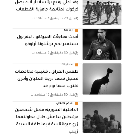
وفد أمني رفيع برئاسة يار الله يصل
كركوك لمتابعة جاهزية القطعات
قبل 29 دقيقة
6 مشاهدات
رياضة
أحدث مفاجآت الميركاتو.. ليفربول
يستعير نجم برشلونة أراوخو
قبل 30 دقيقة
6 مشاهدات
محليات
طقس العراق.. ثلاثينية محافظات
تسجل نصف درجة الغليان وأخرى
تقترب منها يوم غد
قبل 50 دقيقة
16 مشاهدات
عربي ودولي
الداخلية السورية: مقتل شخصين
مرتبطين بداعش خلال محاولتهما
زرع عبوة ناسفة بمنطقة السيدة
زينب