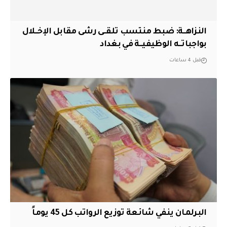
النزاهــة: ضبط منتسب تلقــى رشى مقابل الإخــلال
بواجباتــه الوظيفيــة في بغداد
قبل 4 ساعات
البرلمان ينفي شائعة توزيع الرواتب كل 45 يوماً