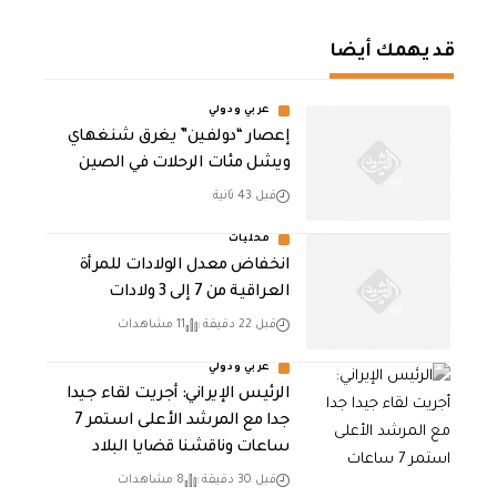
قد يهمك أيضا
عربي ودولي
إعصار “دولفين” يغرق شنغهاي
ويشل مئات الرحلات في الصين
قبل 43 ثانية
محليات
انخفاض معدل الولادات للمرأة
العراقية من 7 إلى 3 ولادات
قبل 22 دقيقة
11 مشاهدات
عربي ودولي
الرئيس الإيراني: أجريت لقاء جيدا
جدا مع المرشد الأعلى استمر 7
ساعات وناقشنا قضايا البلاد
قبل 30 دقيقة
8 مشاهدات