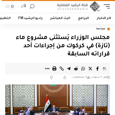
أأ
اخر الاخبار
البرامج
البث المباشر
راديو الرشيد FM
التطبي
سياسة
مجلس الوزراء يَستثنى مشروع ماء
(تازة) في كركوك من إجراءات أحد
قراراته السابقة
قبل 5 سنوات
9 مشاهدات