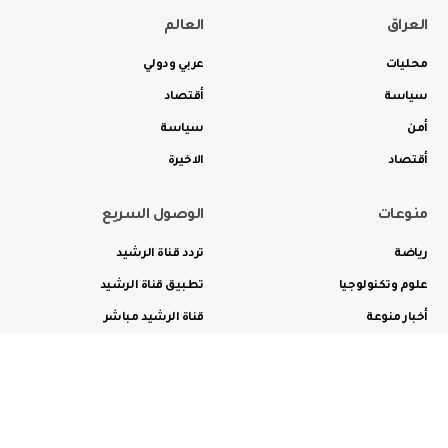
العراق
العالم
محليات
عربي ودولي
سياسة
أقتصاد
أمن
سياسة
أقتصاد
الاخيرة
منوعات
الوصول السريع
رياضة
تردد قناة الرشيد
علوم وتكنولوجيا
تطبيق قناة الرشيد
أخبار منوعة
قناة الرشيد مباشر
ثقافة وفن
راديو الرشيد مباشر
من نحن
الترددات
الاعلانات
الاتصال بنا