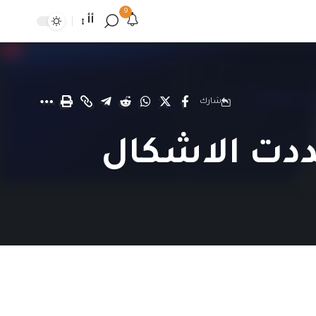
9
أأ
شارك
عددت الاشكال