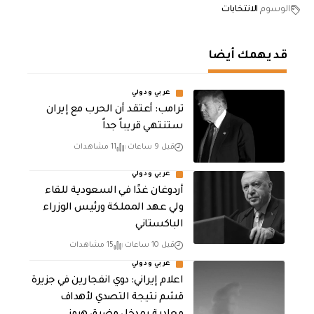
الوسوم
الانتخابات
قد يهمك أيضا
عربي ودولي
‏ترامب: أعتقد أن الحرب مع إيران
ستنتهي قريباً جداً
قبل 9 ساعات
11 مشاهدات
عربي ودولي
أردوغان غدًا في السعودية للقاء
ولي عهد المملكة ورئيس الوزراء
الباكستاني
قبل 10 ساعات
15 مشاهدات
عربي ودولي
اعلام إيراني: دوي انفجارين في جزيرة
قشم نتيجة التصدي لأهداف