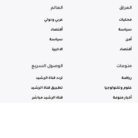
العراق
العالم
محليات
عربي ودولي
سياسة
أقتصاد
أمن
سياسة
أقتصاد
الاخيرة
منوعات
الوصول السريع
رياضة
تردد قناة الرشيد
علوم وتكنولوجيا
تطبيق قناة الرشيد
أخبار منوعة
قناة الرشيد مباشر
ثقافة وفن
راديو الرشيد مباشر
من نحن
الترددات
الاعلانات
الاتصال بنا