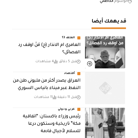
الوسوم
الكاظمي
قد يهمك أيضا
الملف 13
العامري ام الانذار (ج) مَنْ اوقف رد
الفصائل؟
قبل 5 دقائق
4 مشاهدات
أقتصاد
العراق يصدر أكثر من مليوني طن من
النفط عبر ميناء بانياس السوري
قبل 11 دقيقة
11 مشاهدات
عربي ودولي
رئيس وزراء باكستان: “اتفاقية
مكة” تاريخية وستكون درعا
للسلام لأجيال قادمة