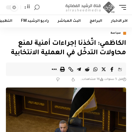
أأ
اخر الاخبار
البرامج
البث المباشر
راديو الرشيد FM
التطبي
سياسة
الكاظمي: اتّخذنا إجراءات أمنية لمنع
محاولات التدخّل في العملية الانتخابية
قبل 5 سنوات
16 مشاهدات