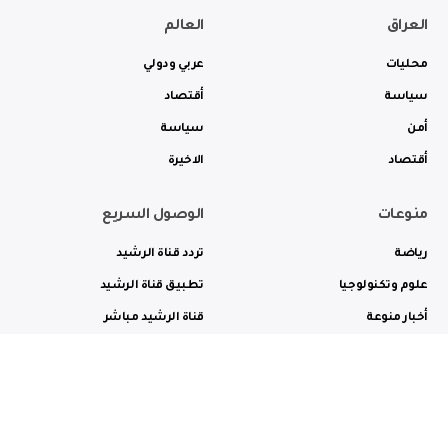
العراق
العالم
محليات
عربي ودولي
سياسة
أقتصاد
أمن
سياسة
أقتصاد
الاخيرة
منوعات
الوصول السريع
رياضة
تردد قناة الرشيد
علوم وتكنولوجيا
تطبيق قناة الرشيد
أخبار منوعة
قناة الرشيد مباشر
ثقافة وفن
راديو الرشيد مباشر
من نحن
الترددات
الاعلانات
الاتصال بنا