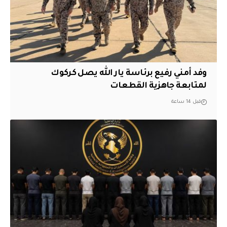
وفد أمني رفيع برئاسة يار الله يصل كركوك
لمتابعة جاهزية القطعات
قبل 14 ساعة