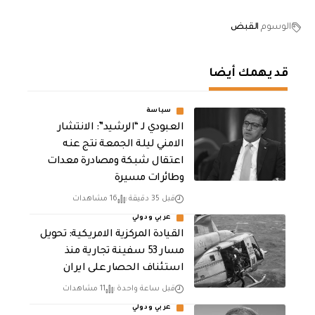
الوسوم
القبض
قد يهمك أيضا
سياسة
العبودي لـ “الرشيد”: الانتشار
الامني ليلة الجمعة نتج عنه
اعتقال شبكة ومصادرة معدات
وطائرات مسيرة
قبل 35 دقيقة
16 مشاهدات
عربي ودولي
القيادة المركزية الامريكية: تحويل
مسار 53 سفينة تجارية منذ
استئناف الحصار على ايران
قبل ساعة واحدة
11 مشاهدات
عربي ودولي