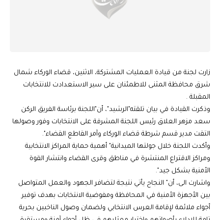
زارت لجنة من قيادة العمليات المشتركة، الاثنين، قضاء الوركاء شمال
شرق محافظة المثنى للاطمئنان على سير الاستعدادت للانتخابات
المقبلة .
وذكرت القيادة في بيان تلقته"الرشيد"، أن"اللجنة برئاسة الفريق الركن
سعد مزهر العلاق رئيس اللجنة المشرفة على الانتخابات وفور وصولها
التقت مدير قسم شرطة قضاء الوركاء وآمر القاطع القضاء".
وأكدت اللجنة خلال جولتها الميدانية" أهمية حماية المراكز الانتخابية
ومراكز الاقتراع المنتشرة في مناطق وقرى القضاء وانتشار القوة
الأمنية بشكل جيد".
واشارت الى، أن" النجاح يأتي نتيجة لتضافر الجهود والعمل المتواصل
بين الأجهزة الأمنية في المحافظة ومفوضية الانتخابات بهدف توفير
أجواء ملائمة لإقامة العرس الانتخابي ولضمان وصول الناخبين بحرية