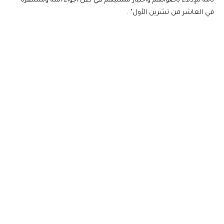
تامة للإدلاء بأصواتهم واختيار ممثليهم في ظل أجواء آمنة ومستقرة
في العاشر من تشرين الأول" .