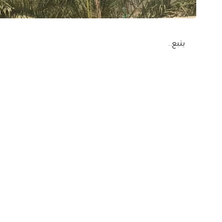
يتبع..