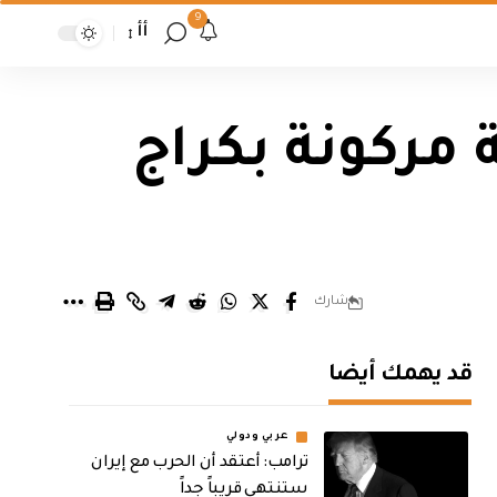
9
أأ
 مركونة بكراج
شارك
قد يهمك أيضا
عربي ودولي
‏ترامب: أعتقد أن الحرب مع إيران
ستنتهي قريباً جداً