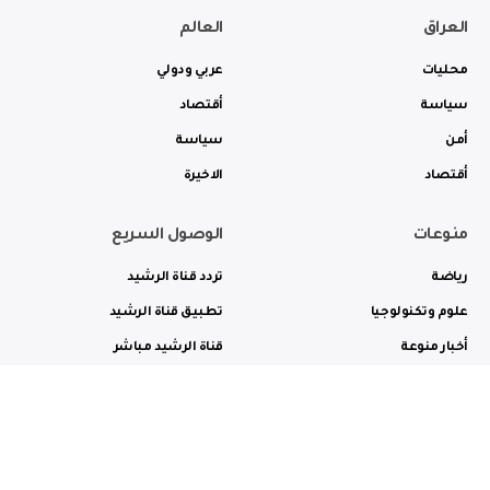
العراق
العالم
محليات
عربي ودولي
سياسة
أقتصاد
أمن
سياسة
أقتصاد
الاخيرة
منوعات
الوصول السريع
رياضة
تردد قناة الرشيد
علوم وتكنولوجيا
تطبيق قناة الرشيد
أخبار منوعة
قناة الرشيد مباشر
ثقافة وفن
راديو الرشيد مباشر
من نحن
الترددات
الاعلانات
الاتصال بنا