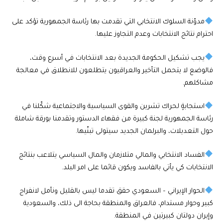
مدوّنة السلوك الانتخابي التي تقدمت بها رئاسة الجمهورية تؤكد على
احترام نتائج الانتخابات وعدم التجاوز عليها.
يجب تشكيل الحكومة الجديدة بعد الانتخابات في أسرع وقت،
فالوضع لا يتحمل التأخير والعراقيون يتطلعون للانطلاق في معالجة
مشاكلهم.
استجابةٍ لحراك تشرين والقوى السياسية والاجتماعية شكّلنا في
رئاسة الجمهورية لجنة كبيرة من فقهاء الدستور وتقدمنا بورقة شاملة
حول التعديلات، والبرلمان الجديد سيتولى تبنّيها.
الفساد الانتخابي والمالي متلازمان والمال السياسي يتلاعب بنتائج
الانتخابات كي يأتي بالفاسد ويكون قائما على امر البلد.
الحوار الإيراني – السعودي حقق تقدما ليس بالقليل ونأمل لانفراج
كبير وحوار مستدام، فالعراق والمنطقة بحاجة الى ذلك، والسعودية
وإيران دولتان كبيرتين في المنطقة.