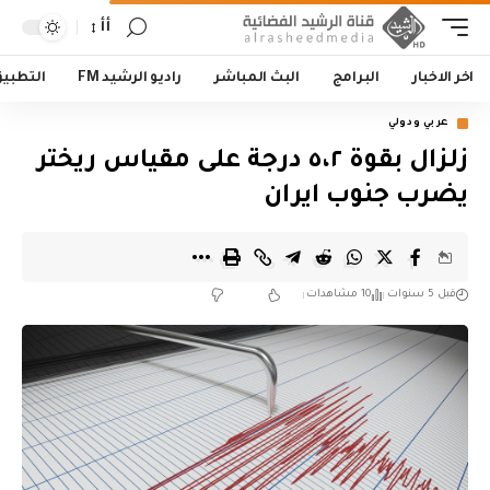
أأ
اخر الاخبار
البرامج
البث المباشر
راديو الرشيد FM
التطبي
عربي ودولي
زلزال بقوة ٥،٢ درجة على مقياس ريختر
يضرب جنوب ايران
قبل 5 سنوات
10 مشاهدات