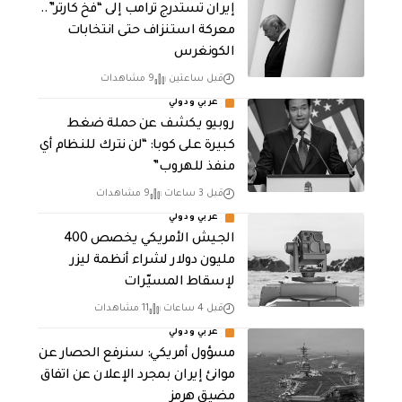
إيران تستدرج ترامب إلى “فخ كارتر”..
معركة استنزاف حتى انتخابات
الكونغرس
قبل ساعتين
9 مشاهدات
عربي ودولي
روبيو يكشف عن حملة ضغط
كبيرة على كوبا: “لن نترك للنظام أي
منفذ للهروب”
قبل 3 ساعات
9 مشاهدات
عربي ودولي
الجيش الأمريكي يخصص 400
مليون دولار لشراء أنظمة ليزر
لإسقاط المسيّرات
قبل 4 ساعات
11 مشاهدات
عربي ودولي
مسؤول أمريكي: سنرفع الحصار عن
موانئ إيران بمجرد الإعلان عن اتفاق
مضيق هرمز