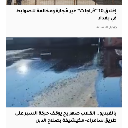
إغلاق 10 “كَراجات” غير مُجازة ومخالفة للضوابط
في بغداد
قبل 20 ساعة
بالفيديو.. انقلاب صهريج يوقف حركة السير على
طريق سامراء- مكيشيفة بصلاح الدين