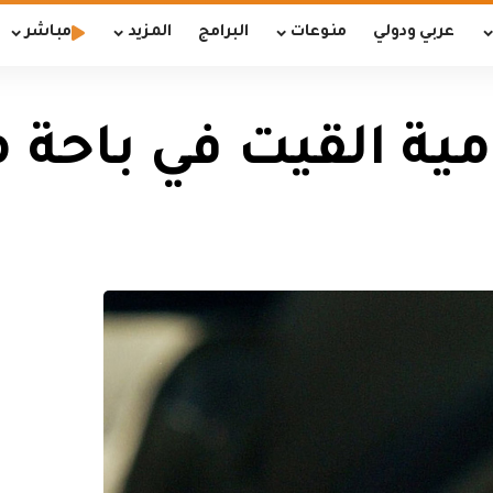
عربي ودولي
منوعات
البرامج
المزيد
مباشر
ية القيت في باحة م