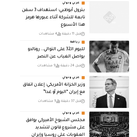
عربي ودولي
بترول أبوظبي: استهداف 3 سفن
تابعة للشركة أثناء عبورها هرمز
هذا الأسبوع
قبل 11 دقيقة
4 مشاهدات
رياضة
لليوم الـ32 على التوالي.. رونالدو
يواصل الغياب عن النصر
قبل 24 دقيقة
9 مشاهدات
عربي ودولي
وزير الخزانة الأمريكي: إعلان اتفاق
مع إيران “اليوم أو غدا”
قبل 37 دقيقة
9 مشاهدات
عربي ودولي
مجلس الشيوخ الأميركي يوافق
على مشروع قانون لتشديد
العقوبات على روسيا وإيران