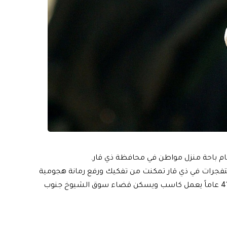
مام باحة منزل مواطن في محافظة ذي قار.
متفجرات في ذي قار تمكنت من تفكيك ورفع رمانة هجومية
أُلقيت امام باحة منزل المواطن ( م ش ع ) يبلغ من العمر 41 عاماً يعمل كاسب ويسكن قضاء سوق الشيوخ جنوب