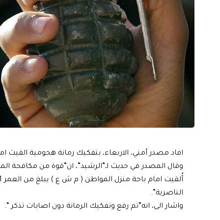
افاد مصدر أمني، الاربعاء، بتفكيك رمانة هجومية القيت ا
وقال المصدر في حديث لـ”الرشيد”، ان”قوة من مكافحة ال
الناصرية”.
واشار الى، انه”تم رفع وتفكيك الرمانة دون اصابات تذكر “.