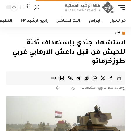
أأ
اخر الاخبار
البرامج
البث المباشر
راديو الرشيد FM
التطبي
أمن
استشهاد جندي بإستهداف ثكنة
للجيش من قبل داعش الارهابي غربي
طوزخرماتو
قبل 5 سنوات
15 مشاهدات