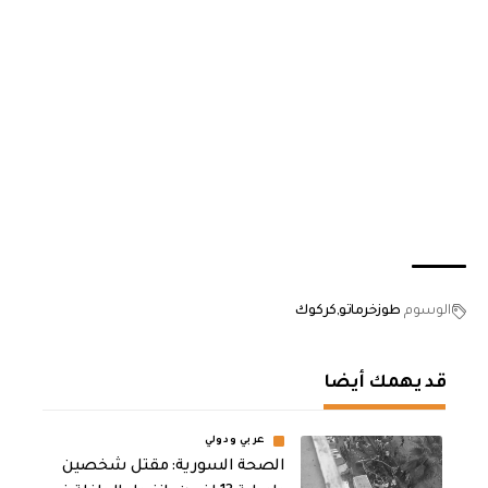
الوسوم
طوزخرماتو
كركوك
قد يهمك أيضا
عربي ودولي
الصحة السورية: مقتل شخصين