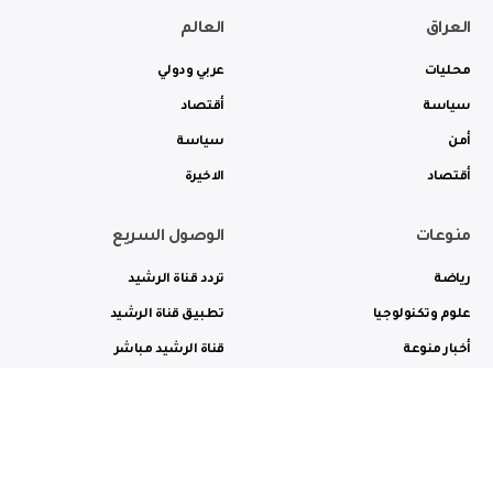
العراق
العالم
محليات
عربي ودولي
سياسة
أقتصاد
أمن
سياسة
أقتصاد
الاخيرة
منوعات
الوصول السريع
رياضة
تردد قناة الرشيد
علوم وتكنولوجيا
تطبيق قناة الرشيد
أخبار منوعة
قناة الرشيد مباشر
ثقافة وفن
راديو الرشيد مباشر
من نحن
الترددات
الاعلانات
الاتصال بنا