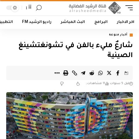
أأ
اخر الاخبار
البرامج
البث المباشر
راديو الرشيد FM
التطبي
أخبار منوعة
شارعٌ مليء بالفن في تشونغتشينغ
الصينية
قبل 5 سنوات
11 مشاهدات