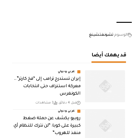
الوسوم
تشونغتشينغ
قد يهمك أيضا
عربي ودولي
إيران تستدرج ترامب إلى “فخ كارتر”..
معركة استنزاف حتى انتخابات
الكونغرس
قبل 4 دقائق
3 مشاهدات
عربي ودولي
روبيو يكشف عن حملة ضغط
كبيرة على كوبا: “لن نترك للنظام أي
منفذ للهروب”