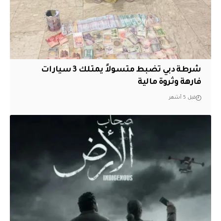
شرطة دبي تضبط متسولاً يمتلك 3 سيارات
فارهة وثروة مالية
قبل 5 أشهر