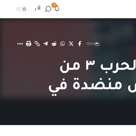
9
أأ
شارك
حوار الصباح | نجلة عماد ..فتاة بترت الحرب ٣ من
س منضدة في