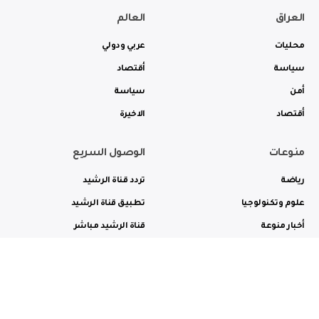
العراق
العالم
محليات
عربي ودولي
سياسة
أقتصاد
أمن
سياسة
أقتصاد
الاخيرة
منوعات
الوصول السريع
رياضة
تردد قناة الرشيد
علوم وتكنولوجيا
تطبيق قناة الرشيد
أخبار منوعة
قناة الرشيد مباشر
ثقافة وفن
راديو الرشيد مباشر
من نحن
الترددات
الاعلانات
الاتصال بنا