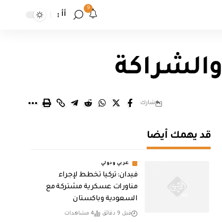
9
أأ
والشراكة
شارك
قد يهمك أيضا
عربي ودولي
فيدان: تركيا تخطط لإجراء
مناورات عسكرية مشتركة مع
السعودية وباكستان
قبل 9 دقائق
4 مشاهدات