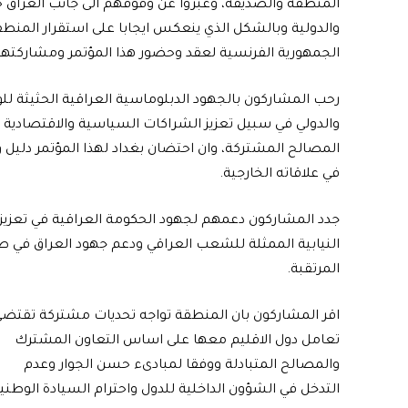
المنطقة والصديقة، وعبروا عن وقوفهم الى جانب العراق ح
والدولية وبالشكل الذي ينعكس ايجابا على استقرار المنطقة
الجمهورية الفرنسية لعقد وحضور هذا المؤتمر ومشاركتها 
رحب المشاركون بالجهود الدبلوماسية العراقية الحثيثة ل
والدولي في سبيل تعزيز الشراكات السياسية والاقتصادية وا
المصالح المشتركة، وان احتضان بغداد لهذا المؤتمر دليل و
في علاقاته الخارجية.
جدد المشاركون دعمهم لجهود الحكومة العراقية في تعزيز م
النيابية الممثلة للشعب العراقي ودعم جهود العراق في طل
المرتقبة.
اقر المشاركون بان المنطقة تواجه تحديات مشتركة تقتض
تعامل دول الاقليم معها على اساس التعاون المشترك
والمصالح المتبادلة ووفقا لمبادىء حسن الجوار وعدم
التدخل في الشؤون الداخلية للدول واحترام السيادة الوطنية