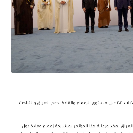
اجتمع المشاركون في مؤتمر بغداد للتعاون والشراكة في ٢٨ اب ٢٠٢١ على مستوى الزعماء والقادة لدعم العراق والتباحث
راق بعقد ورعاية هذا المؤتمر بمشاركة زعماء وقادة دول