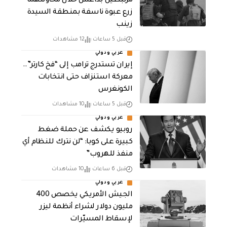
مرتبطين بداعش خلال محاولتهما
زرع عبوة ناسفة بمنطقة السيدة
زينب
قبل 5 ساعات
12 مشاهدات
عربي ودولي
إيران تستدرج ترامب إلى “فخ كارتر”..
معركة استنزاف حتى انتخابات
الكونغرس
قبل 5 ساعات
10 مشاهدات
عربي ودولي
روبيو يكشف عن حملة ضغط
كبيرة على كوبا: “لن نترك للنظام أي
منفذ للهروب”
قبل 6 ساعات
10 مشاهدات
عربي ودولي
الجيش الأمريكي يخصص 400
مليون دولار لشراء أنظمة ليزر
لإسقاط المسيّرات