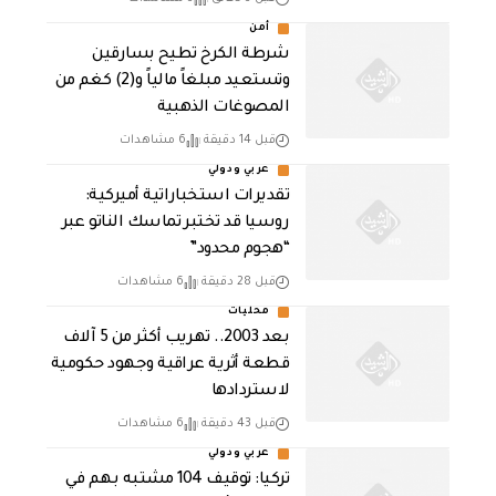
أمن
شرطة الكرخ تطيح بسارقين
وتستعيد مبلغاً مالياً و(2) كغم من
المصوغات الذهبية
قبل 14 دقيقة
6 مشاهدات
عربي ودولي
تقديرات استخباراتية أميركية:
روسيا قد تختبر تماسك الناتو عبر
“هجوم محدود”
قبل 28 دقيقة
6 مشاهدات
محليات
بعد 2003.. تهريب أكثر من 5 آلاف
قطعة أثرية عراقية وجهود حكومية
لاستردادها
قبل 43 دقيقة
6 مشاهدات
عربي ودولي
تركيا: توقيف 104 مشتبه بهم في