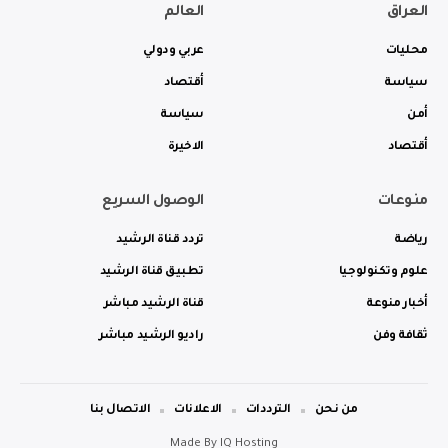
العراق
العالم
محليات
عربي ودولي
سياسة
أقتصاد
أمن
سياسة
أقتصاد
الاخيرة
منوعات
الوصول السريع
رياضة
تردد قناة الرشيد
علوم وتكنولوجيا
تطبيق قناة الرشيد
أخبار منوعة
قناة الرشيد مباشر
ثقافة وفن
راديو الرشيد مباشر
من نحن
الترددات
الاعلانات
الاتصال بنا
Made By
IQ Hosting