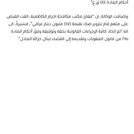
أحكام المادة ٤٤٤ ق.ع”.
واضافت الوكالة، ان “مفارز مكتب مكافحة اجرام الكاظمية، القت القبض
على متهم قام بتزوير صك بقيمة (٤٧) مليون دينار عراقي”، مشيرةً، الى
انه “تم اتخاذ كافة الإجراءات القانونية بحقه وتوقيفه وفق أحكام المادة
٢٩٥ من قانون العقوبات وتقديمه إلى القضاء لينال جزائه العادل”.