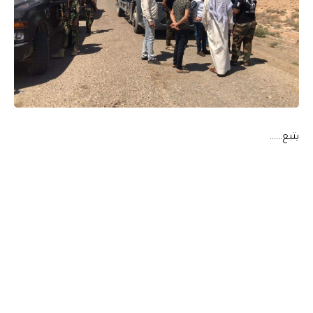
يتبع……