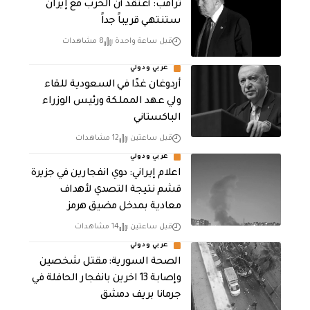
‏ترامب: أعتقد أن الحرب مع إيران
ستنتهي قريباً جداً
قبل ساعة واحدة
8 مشاهدات
عربي ودولي
أردوغان غدًا في السعودية للقاء
ولي عهد المملكة ورئيس الوزراء
الباكستاني
قبل ساعتين
12 مشاهدات
عربي ودولي
اعلام إيراني: دوي انفجارين في جزيرة
قشم نتيجة التصدي لأهداف
معادية بمدخل مضيق هرمز
قبل ساعتين
14 مشاهدات
عربي ودولي
الصحة السورية: مقتل شخصين
وإصابة 13 اخرين بانفجار الحافلة في
جرمانا بريف دمشق