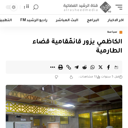
أأ
اخر الاخبار
البرامج
البث المباشر
راديو الرشيد FM
التطبي
سياسة
الكاظمي يزور قائمّقامية قضاء
الطارمية
قبل 5 سنوات
13 مشاهدات