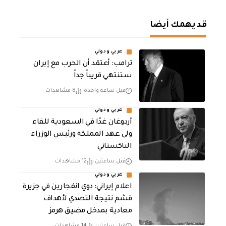
قد يهمك أيضا
عربي ودولي
‏ترامب: أعتقد أن الحرب مع إيران
ستنتهي قريباً جداً
قبل ساعة واحدة
8 مشاهدات
عربي ودولي
أردوغان غدًا في السعودية للقاء
ولي عهد المملكة ورئيس الوزراء
الباكستاني
قبل ساعتين
12 مشاهدات
عربي ودولي
اعلام إيراني: دوي انفجارين في جزيرة
قشم نتيجة التصدي لأهداف
معادية بمدخل مضيق هرمز