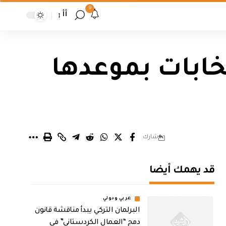
9
أأ
خابات بموعدها
شارك
قد يهمك أيضا
عربي ودولي
البرلمان التركي يبدأ مناقشة قانون
دمج “العمال الكردستاني” في