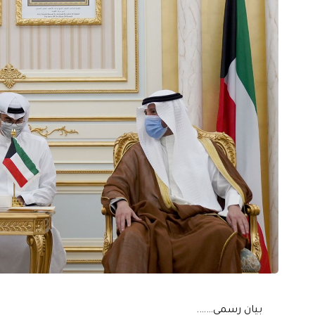
بيان رسمي…….