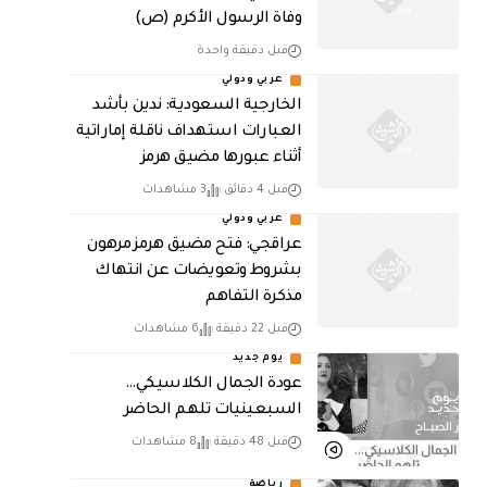
وفاة الرسول الأكرم (ص)
قبل دقيقة واحدة
عربي ودولي
‏الخارجية السعودية: ندين بأشد
العبارات استهداف ناقلة إماراتية
أثناء عبورها مضيق هرمز
قبل 4 دقائق
3 مشاهدات
عربي ودولي
عراقجي: فتح مضيق هرمز مرهون
بشروط وتعويضات عن انتهاك
مذكرة التفاهم
قبل 22 دقيقة
6 مشاهدات
يوم جديد
عودة الجمال الكلاسيكي…
السبعينيات تلهم الحاضر
قبل 48 دقيقة
8 مشاهدات
رياضة