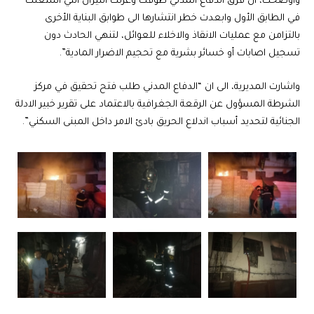
واوضحت، ان فرق الدفاع المدني طوقت وعزلت النيران التي اشتعلت
في الطابق الأول وابعدت خطر انتشارها الى طوابق البناية الأخرى
بالتزامن مع عمليات الانقاذ والاخلاء للعوائل، لتنهي الحادث دون
تسجيل اصابات أو خسائر بشرية مع تحجيم الاضرار المادية”.
واشارت المديرية، الى ان “الدفاع المدني طلب فتح تحقيق في مركز
الشرطة المسؤول عن الرقعة الجغرافية بالاعتماد على تقرير خبير الادلة
الجنائية لتحديد أسباب اندلاع الحريق بادئ الامر داخل المبنى السكني”.