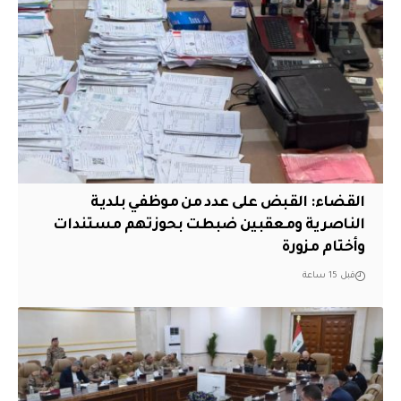
القضاء: القبض على عدد من موظفي بلدية
الناصرية ومعقبين ضبطت بحوزتهم مستندات
وأختام مزورة
قبل 15 ساعة