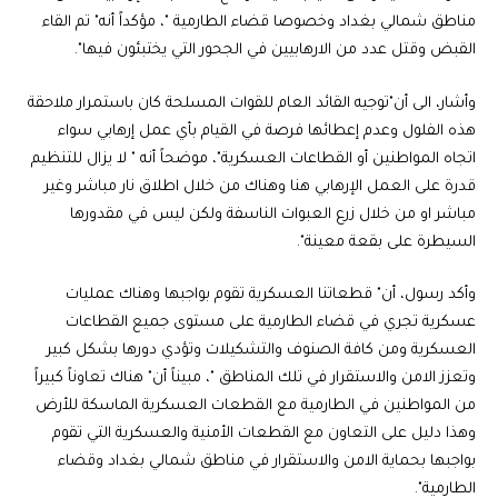
مناطق شمالي بغداد وخصوصا قضاء الطارمية "، مؤكداً أنه" تم القاء
القبض وقتل عدد من الارهابيين في الجحور التي يختبئون فيها".
وأشار، الى أن"توجيه القائد العام للقوات المسلحة كان باستمرار ملاحقة
هذه الفلول وعدم إعطائها فرصة في القيام بأي عمل إرهابي سواء
اتجاه المواطنين أو القطاعات العسكرية"، موضحاً أنه " لا يزال للتنظيم
قدرة على العمل الإرهابي هنا وهناك من خلال اطلاق نار مباشر وغير
مباشر او من خلال زرع العبوات الناسفة ولكن ليس في مقدورها
السيطرة على بقعة معينة".
وأكد رسول، أن" قطعاتنا العسكرية تقوم بواجبها وهناك عمليات
عسكرية تجري في قضاء الطارمية على مستوى جميع القطاعات
العسكرية ومن كافة الصنوف والتشكيلات وتؤدي دورها بشكل كبير
وتعزز الامن والاستقرار في تلك المناطق "، مبيناً أن" هناك تعاوناً كبيراً
من المواطنين في الطارمية مع القطعات العسكرية الماسكة للأرض
وهذا دليل على التعاون مع القطعات الأمنية والعسكرية التي تقوم
بواجبها بحماية الامن والاستقرار في مناطق شمالي بغداد وقضاء
الطارمية".