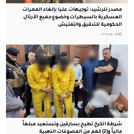
مصدر للرشيد: توجيهات عليا بإلغاء الممرات
العسكرية بالسيطرات وخضوع جميع الأرتال
الحكومية للتدقيق والتفتيش
قبل يوم واحد
شرطة الكرخ تطيح بسارقين وتستعيد مبلغاً
مالياً و(2) كغم من المصوغات الذهبية