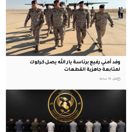
وفد أمني رفيع برئاسة يار الله يصل كركوك
لمتابعة جاهزية القطعات
قبل 14 ساعة