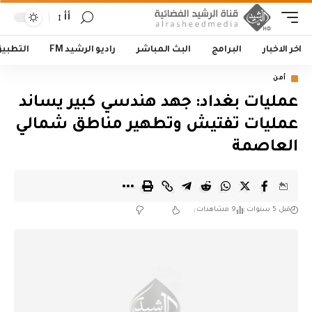
أأ
اخر الاخبار
البرامج
البث المباشر
راديو الرشيد FM
التطبي
أمن
عمليات بغداد: جهد هندسي كبير يساند
عمليات تفتيش وتطهير مناطق شمالي
العاصمة
قبل 5 سنوات
9 مشاهدات