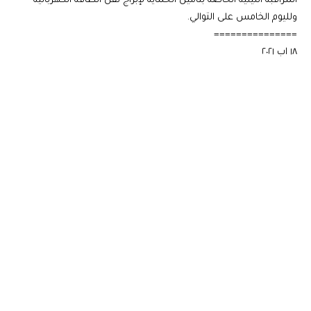
المراقبة الليلية الخاصة بتامين الحماية لإبراج نقل الطاقة الكهربائية
ولليوم الخامس على التوالي.
===============
١٨ اب ٢٠٢١