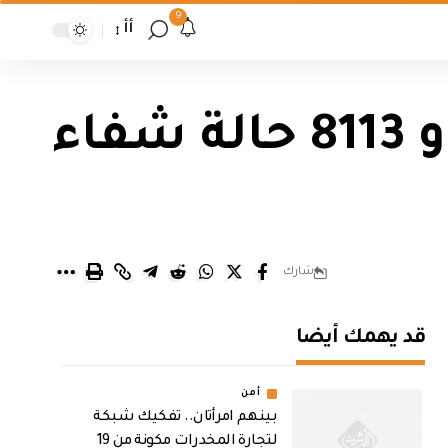
9
أأ
الصحة تعلن تسجيل 71 وفاة بكورونا و 8113 حالة شفاء
شارك
قد يهمك أيضا
أمن
بينهم امرأتان.. تفكيك شبكة
لتجارة المخدرات مكونة من 19