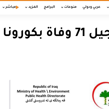
عربي ودولي
منوعات
البرامج
المزيد
مباشر