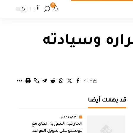
9
أأ
اره وسيادته
شارك
قد يهمك أيضا
عربي ودولي
الخارجية السورية: اتفاق مع
موسكو على تحويل القواعد