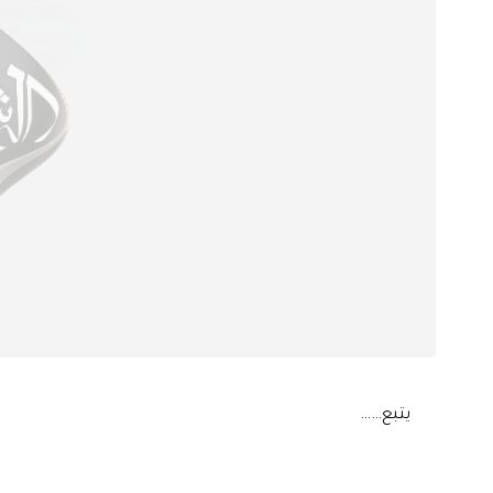
يتبع……