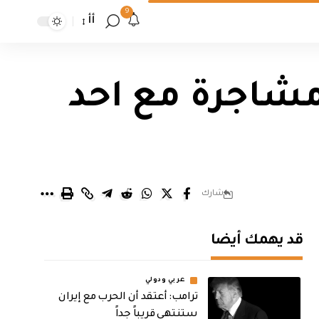
9
أأ
مشاجرة مع احد
شارك
قد يهمك أيضا
عربي ودولي
‏ترامب: أعتقد أن الحرب مع إيران
ستنتهي قريباً جداً