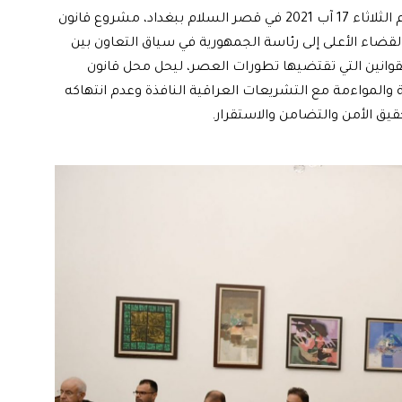
في اجتماع موسّع، قدم رئيس الجمهورية برهم صالح، اليوم الثلاثاء 17 آب 2021 في قصر السلام ببغداد، مشروع قانون
لقضاء الأعلى إلى رئاسة الجمهورية في سياق التعاون بين
وانين التي تقتضيها تطورات العصر، ليحل محل قانون
غة القانونية والمواءمة مع التشريعات العراقية النافذة وعدم انتهاكه
قيق الأمن والتضامن والاستقرار.