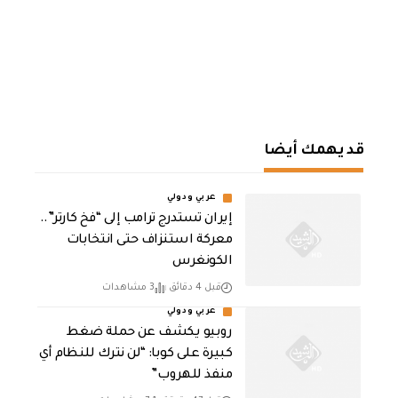
قد يهمك أيضا
عربي ودولي
إيران تستدرج ترامب إلى “فخ كارتر”..
معركة استنزاف حتى انتخابات
الكونغرس
قبل 4 دقائق
3 مشاهدات
عربي ودولي
روبيو يكشف عن حملة ضغط
كبيرة على كوبا: “لن نترك للنظام أي
منفذ للهروب”