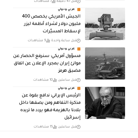
قبل 47 دقيقة
7 مشاهدات
عربي ودولي
الجيش الأمريكي يخصص 400
مليون دولار لشراء أنظمة ليزر
لإسقاط المسيّرات
قبل ساعة واحدة
9 مشاهدات
عربي ودولي
مسؤول أمريكي: سنرفع الحصار عن
موانئ إيران بمجرد الإعلان عن اتفاق
مضيق هرمز
قبل ساعتين
10 مشاهدات
عربي ودولي
الرئيس الإيراني: ندافع بقوة عن
مذكرة التفاهم ومن يصفها داخل
بلادنا بالهزيمة فهو يردد ما تريده
إسرائيل
قبل ساعتين
15 مشاهدات