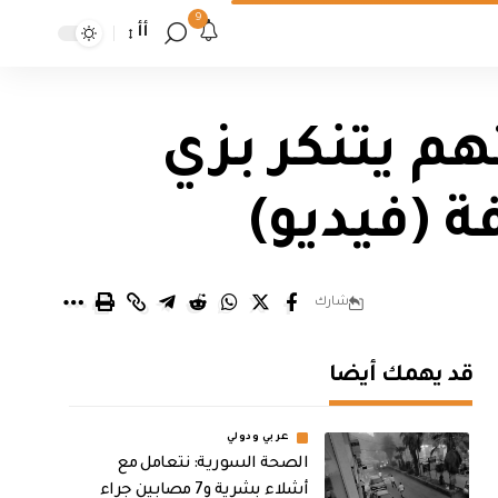
9
أأ
م يتنكر بزي
 (فيديو)
شارك
قد يهمك أيضا
عربي ودولي
الصحة السورية: نتعامل مع
أشلاء بشرية و7 مصابين جراء