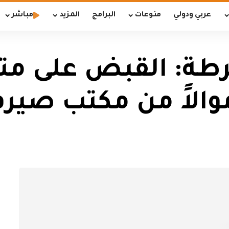
عربي ودولي
منوعات
البرامج
المزيد
مباشر
طة: القبض على مته
الاً من مكتب صيرفة