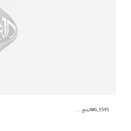
IMG_5595
يتبع……..