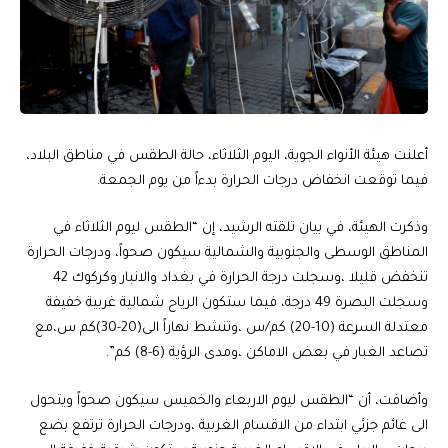
أعلنت هيئة الأنواء الجوية، اليوم الثلاثاء، حالة الطقس في مناطق البلاد،
فيما توقعت انخفاض درجات الحرارة بدءاً من يوم الجمعة.
وذكرت الهيئة، في بيان تلقته الرشيد، إن “الطقس ليوم الثلاثاء في
المناطق الوسطى والجنوبية والشمالية سيكون صحواً، ودرجات الحرارة
تنخفض قليلا ،وسجلت درجة الحرارة في بغداد والانبار وكركوك 42
وسجلت البصرة 49 درجة، فيما ستكون الرياح شمالية غربية خفيفة
معتدلة السرعة (10-20) كم/س ،وتنشط نهاراً الى(20-30)كم س،مع
تصاعد الغبار في بعض الاماكن ،ومدى الرؤية (6-8) كم”.
وأضافت، أن “الطقس ليوم الاربعاء والخميس سيكون صحواً ويتحول
الى غائم جزئي ابتداء من الاقسام الغربية ،ودرجات الحرارة ترتفع بضع