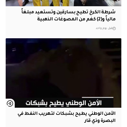
شرطة الكرخ تطيح بسارقين وتستعيد مبلغاً
مالياً و(2) كغم من المصوغات الذهبية
قبل يوم واحد
الأمن الوطني يطيح بشبكات لتهريب النفط في
البصرة وذي قار