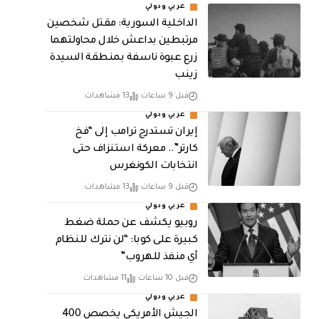
عربي ودولي
الداخلية السورية: مقتل شخصين
مرتبطين بداعش خلال محاولتهما
زرع عبوة ناسفة بمنطقة السيدة
زينب
قبل 9 ساعات
13 مشاهدات
عربي ودولي
إيران تستدرج ترامب إلى “فخ
كارتر”.. معركة استنزاف حتى
انتخابات الكونغرس
قبل 9 ساعات
13 مشاهدات
عربي ودولي
روبيو يكشف عن حملة ضغط
كبيرة على كوبا: “لن نترك للنظام
أي منفذ للهروب”
قبل 10 ساعات
11 مشاهدات
عربي ودولي
الجيش الأمريكي يخصص 400