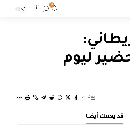
9
أأ
طاني:
ضير ليوم
شارك
قد يهمك أيضا