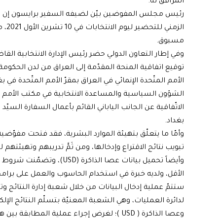
المرافق له.
رئيس مجلس المفوضين بيّن لضيفه السفير برايسون إن ا
الزم
مسبوق.
توقيع اتفاقية المنحة المقدّمة إلى العراق من لدن الحكومة 
الأمم المتّحدة الإنمائي في العراق بمقرّ الأمم المتّحدة في
الشؤون السياسية والمساعدة الانتخابية في مكتب الأمم الم
الاتّفاقية عن الجانب الياباني القائم بأعمال السفارة السي
بغداد.
وأمّا ما يتعلّق بتهيئة الموارد البشرية، فقد فتحت مفوّضي
تبويب نتائج الاقتراع وإدخالها، ومن ثَمَّ تدريبهم وتهيئتهم ل
وأيضاً تحميل بيانات عصا الذا
الأقل، ولديه خبرة في استخدام الحاسوب والعمل على برامج 
ستتمّ عملية إدخال البيانات من خلال شعبة إدارة النتائج وتبو