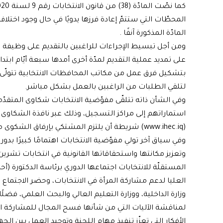
المادّة المذكورة آنفًا .
ومن أجل تبسيط الإجراءات للراغبين بالتقديم على وظيفة (
بتشكيل فرق عمل من مكاتب المحافظات الانتخابية تتولّى مه
لتلقي الطلبات من الراغبين بالعمل بشكل مباشر.
وفي الشأن ذاته تتلقّى مفوّضية الانتخابات شكاوى المتقد
استماراتهم إلى مراكز التسجيل، وذلك عبر نافذة الشكاوى 
(www.ihec.iq) شريطة أن يلتزم المشتكي بإرفاق الشكوى مع الاستمارة التي توضّح أسباب عدم تسلّمها.
وفي سياق آخر تولي مفوّضية الانتخابات اهتمامًا كبيرًا بدور 
وتعزيز مكانتها واستحقاقاتها القانونية في انتخابات تشرين
المستقلّة للانتخابات اجتماعها الدوري برئاسة الدكتورة 
العليا لدعم مشاركة المرأة في الانتخابات، وحضر الاجتماع م
وزارة الداخلية، ووزارة التعليم العالي والبحث العلمي، فضل
لمناقشة الآليات التي من شأنها فسح المجال للمشاركة الف
الأفكار التي تعزّز تنفيذ مهام اللجنة وتوحيد العمل بين الج