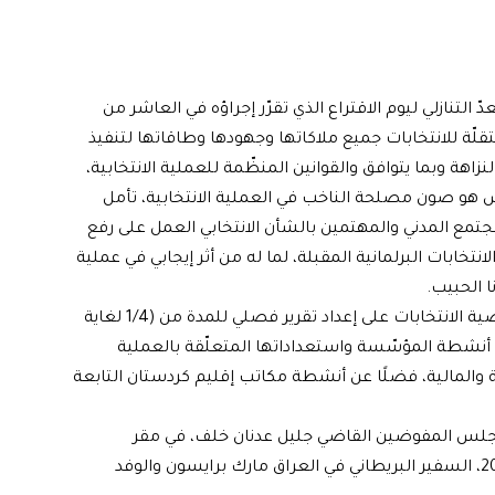
 التنازلي ليوم الاقتراع الذي تقرّر إجراؤه في العاشر من
قلّة للانتخابات جميع ملاكاتها وجهودها وطاقاتها لتنفيذ
اهة وبما يتوافق والقوانين المنظّمة للعملية الانتخابية،
 هو صون مصلحة الناخب في العملية الانتخابية، تأمل
جتمع المدني والمهتمين بالشأن الانتخابي العمل على رفع
خابات البرلمانية المقبلة، لما له من أثر إيجابي في عملية
 الحبيب.
وانسجامًا مع مبدأ الشفافية في أداء المهام، عملت مفوّضية الانتخابات على إعداد تقرير فصلي للمدة من (1/4 لغاية
 خلاصة أنشطة المؤسّسة واستعداداتها المتعلّقة بالعملية
ارية والمالية، فضلًا عن أنشطة مكاتب إقليم كردستان التابعة
مجلس المفوضين القاضي جليل عدنان خلف، في مقر
مفوضية الانتخابات ببغداد، يوم الخميس الماضي 5 آب 2021، السفير البريطاني في العراق مارك برايسون والوفد