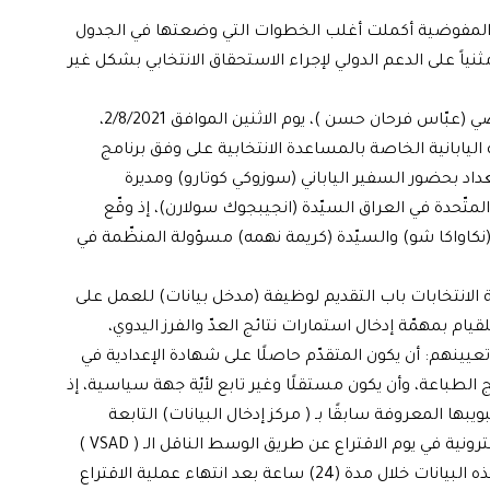
لمفوضية أكملت أغلب الخطوات التي وضعتها في الجدول
ني للتحضير ليوم الانتخابات في 10 تشرين الأول 2021، مثنياً على الدعم الدولي لإجراء الاستحقاق الانتخابي بشكل غير
وفي إطار التعاون الدولي حضر رئيس الإدارة الانتخابية القاضي (عبّاس فرحان حسن )، يوم الاثنين الموافق 2/8/2021،
اليابانية الخاصة بالمساعدة الانتخابية على وفق برنامج
 بغداد بحضور السفير الياباني (سوزوكي كوتارو) ومديرة
تّحدة في العراق السيّدة (انجيبجوك سولارن)، إذ وقّع
ّد (نكاواكا شو) والسيّدة (كريمة نهمه) مسؤولة المنظّمة في
ة الانتخابات باب التقديم لوظيفة (مدخل بيانات) للعمل على
لقيام بمهمّة إدخال استمارات نتائج العدّ والفرز اليدوي،
كرة (USD)، وتضمّنت شروط تعيينهم: أن يكون المتقدّم حاصلًا على شهادة الإعدادية في
الطباعة، وأن يكون مستقلًا وغير تابع لأيّة جهة سياسية، إذ
يبها المعروفة سابقًا بـ ( مركز إدخال البيانات) التابعة
لدائرة العمليات، وهي الشعبة المعنيّة بتسلّم النتائج الإلكترونية في يوم الاقتراع عن طريق الوسط الناقل الـ ( VSAD )
وعصا الذاكرة ( USD )؛ لغرض إجراء عملية المطابقة بين هذه البيانات خلال مدة (24) ساعة بعد انتهاء عملية الاقتراع