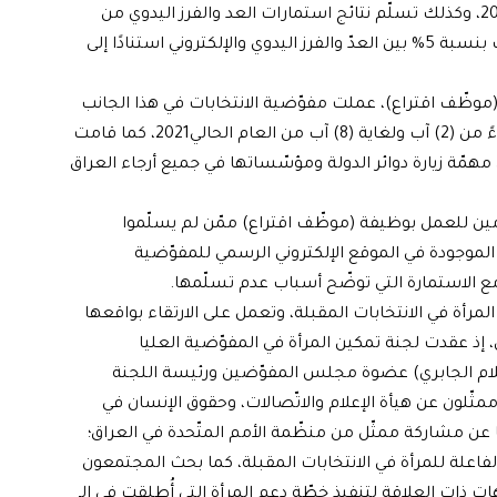
كما نصّت المادّة (38) من قانون الانتخابات رقم 9 لسنة 2020، وكذلك تسلّم نتائج استمارات العد والفرز اليدوي من
المحطّات التي ستتمّ إعادة فرزها يدويًا في حال وجود اختلاف بنسبة 5% بين العدّ والفرز اليدوي والإلكتروني استنادًا إلى
موظّف اقتراع)، عملت مفوّضية الانتخابات في هذا الجانب
على تمديد عملية التقديم لمدّة أخرى أمدها سبعة أيّام ابتداءً من (2) آب ولغاية (8) آب من العام الحالي2021، كما قامت
مّة زيارة دوائر الدولة ومؤسّساتها في جميع أرجاء العراق
ّمين للعمل بوظيفة (موظّف اقتراع) ممّن لم يسلّموا
الموجودة في الموقع الإلكتروني الرسمي للمفوّضية
المرأة في الانتخابات المقبلة، وتعمل على الارتقاء بواقعها
، إذ عقدت لجنة تمكين المرأة في المفوّضية العليا
(أحلام الجابري) عضوة مجلس المفوّضين ورئيسة اللجنة
مثّلون عن هيأة الإعلام والاتّصالات، وحقوق الإنسان في
ًا عن مشاركة ممثّل من منظّمة الأمم المتّحدة في العراق؛
اعلة للمرأة في الانتخابات المقبلة، كما بحث المجتمعون
هات ذات العلاقة لتنفيذ خطّة دعم المرأة التي أُطلقت في الـ