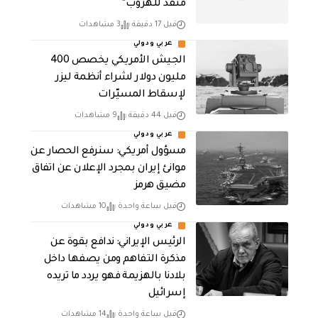
منفذ للهروب”
قبل 17 دقيقة
3 مشاهدات
عربي ودولي
الجيش الأمريكي يخصص 400
مليون دولار لشراء أنظمة ليزر
لإسقاط المسيّرات
قبل 44 دقيقة
9 مشاهدات
عربي ودولي
مسؤول أمريكي: سنرفع الحصار عن
موانئ إيران بمجرد الإعلان عن اتفاق
مضيق هرمز
قبل ساعة واحدة
10 مشاهدات
عربي ودولي
الرئيس الإيراني: ندافع بقوة عن
مذكرة التفاهم ومن يصفها داخل
بلادنا بالهزيمة فهو يردد ما تريده
إسرائيل
قبل ساعة واحدة
14 مشاهدات