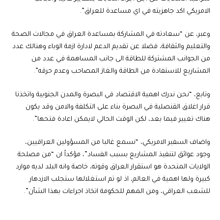
الامريكي اكد جاهزيته في اي مساعدة للعراق”.
وعبر، عن “سعادته في المشاركة بمساعدة العراق في مجالات الصحة
والتعليم والثقافة، فضلا عن تقديم الدعم لادارة ازمة الوباء وهنالك عدد
من الجوانب المشتركة للطاقة الى جانب المساهمة في عدد من
المشاريع للاستفادة من الطاقة والغاز المصاحب وعدم حرقه”.
وتابع، “نحن ندرك اهمية الاقتصاد في البصرة والمدن الجنوبية واتخذنا
قرار اغلاق القنصلية في البصرة بناء على التكلفة والامن وقد يكون
هناك تغيير فيما بعد، لكن الوقت الحالي لايمكن اعادة فتحها”.
واضاف السفير الامريكي، “نسمع غالبا من المسؤولين العراقيين،
وجود عوائق لتنفيذ المشاريع بسبب الفساد”، مؤكداً ان “من مصلحة
الولايات المتحدة هو استقرار العراق وقوته، خاصة وانه البلد لديه موارد
كبيرة ولها اهمية في العالم، اذ لو تم استغلالها ستجلب الازدهار
للشعب العراقي، ومن المهم للحكومة اتخاذ اجراءات بهذا الشأن”.