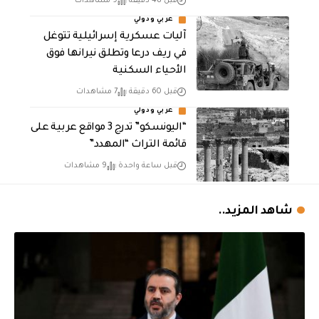
قبل 48 دقيقة
9 مشاهدات
عربي ودولي
آليات عسكرية إسرائيلية تتوغل
في ريف درعا وتطلق نيرانها فوق
الأحياء السكنية
قبل 60 دقيقة
7 مشاهدات
عربي ودولي
“اليونسكو” تدرج 3 مواقع عربية على
قائمة التراث “المهدد”
قبل ساعة واحدة
9 مشاهدات
شاهد المزيد..