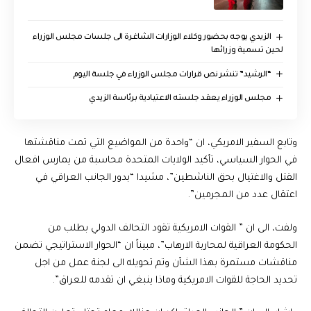
الزيدي يوجه بحضور وكلاء الوزارات الشاغرة الى جلسات مجلس الوزراء
لحين تسمية وزرائها
“الرشيد” تنشر نص قرارات مجلس الوزراء في جلسة اليوم
مجلس الوزراء يعقد جلسته الاعتيادية برئاسة الزيدي
وتابع السفير الامريكي، ان “واحدة من المواضيع التي تمت مناقشتها
في الحوار السياسي، تأكيد الولايات المتحدة محاسبة من يمارس افعال
القتل والاغتيال بحق الناشطين”، مشيدا “بدور الجانب العراقي في
اعتقال عدد من المجرمين”.
ولفت، الى ان ” القوات الامريكية تقود التحالف الدولي بطلب من
الحكومة العراقية لمحاربة الارهاب”، مبيناً ان “الحوار الاستراتيجي تضمن
مناقشات مستمرة بهذا الشأن وتم تحويله الى لجنة عمل من اجل
تحديد الحاجة للقوات الامريكية وماذا ينبغي ان تقدمه للعراق”.