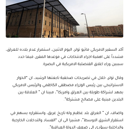
أكد السفير الامريكي ماثيو تولر، اليوم الاثنين، استمرار عدم بلاده للعراق،
مشدداً على اهمية اجراء الانتخابات في موعدها المقرر، فيما حدد
سببين وراء اغلاق القنصلية الامريكية في البصرة.
وقال تولر، خلال في تصريحات صحفية تابعتها الرشيد، ان “الحوار
الاستراتيجي بين رئيس الوزراء مصطفى الكاظمي والرئيس الامريكي
يمهد لشراكة طويلة بين العراق وامريكا”، مبينا ان ” العلاقة بين
البلدين مبنية على مصالح مشتركة”.
واضاف، ان ” العراق بلد عظيم وله تاريخ عريق، واستقراره يسهم في
استقرار الشرق الاوسط”، مشيرا الى ان “الفساد والتدخلات الخارجية
والداخلية سيؤدي الى ضعف الدولة العراقية”.