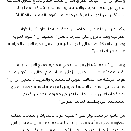
واشار، الى ان ” الجانب العراق اكد ان هنالك مهام تحتاج تعاون التحالف
الدولي من بينها التدريب والاستشارة القتالية ومشاركة المعلومات
الاستخبارات والقوات العراقية وحدها من تقوم بالعمليات القتالية”.
واكد تولر، ان “العامين الماضيين لوحظ فيهما تطور كبير للقوات
العراقية وهم قادرون على محاربة داعش”، مضيفا ان “القوة الجوية
وطائرات اف 16 اضافة الى القوات البرية زادت من قدرة القوات العراقية
على محاربة داعش”.
وافاد، ان “اعادة تشيكل قواتنا لاتعني مغادرة جميع القوات، وانما
تغيير مهمتها حسب الجدول الزمني نهاية العام الحالي وستكون هناك
قوات امريكية مع التحالف الدولي للاستشارة والتدريب”، مشيرا الى ان ”
نقاشات بين القيادات الامنية للطرفين لمواصلة التقييم وحاجة العراق
لمكافحة داعش ودور الجانب الامريكي معرفة التهديد وتقديم
المساعدة التي يطلبها الجانب العراقي”.
من جانب اخر شدد تولر، على “اهمية اجراء الانتخابات واستجابة لطلب
الحكومة العراقية أسهمت الولايات المتحدة بدعم مالي لبعثة يونامي
لمراقبة الانتخابات من اجل اجراء انتخابات بمعايير عالية والجانب